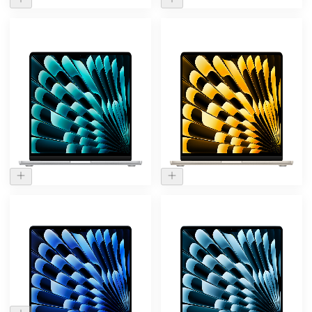
-
16
%
-
13
%
Нет в наличии
Нет в наличии
Ноутбук Apple MacBook
Ноутбук Apple MacBook
Air 13.6 (2025) M4 16/256
Air 13.6 (2025) M4 16/256
ГБ Серебристый
ГБ Сияющая звезда
103 000
₽
103 000
₽
87.000 ₽
90.000 ₽
-
15
%
Нет в наличии
Ноутбук Apple MacBook
Ноутбук Apple MacBook
Air 13.6 (2025) M4 16/256
Air 13.6 (2025) M4 16/512
ГБ Темная ночь
ГБ Небесно-голубой
93.000 ₽
125 000
₽