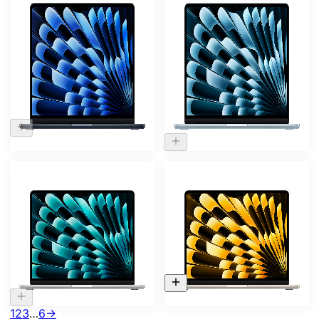
Нет в наличии
Нет в наличии
Ноутбук Apple MacBook
Ноутбук Apple MacBook
Air 13.6 (2025) M4 24/512
Air 15.3 (2025) M4 16/256
ГБ Темная ночь (MC6C4)
ГБ Небесно-голубой
(MC7A4)
147 000
₽
103 000
₽
118.000 ₽
102.000 ₽
Нет в наличии
Ноутбук Apple MacBook
Ноутбук Apple MacBook
Air 15.3 (2025) M4 16/256
Air 15.3 (2025) M4 16/256
ГБ Сияющая звезда
ГБ Серебристый
(MW1J3)
(MW1G3)
108.300 ₽
107.000 ₽
1
2
3
…
6
→