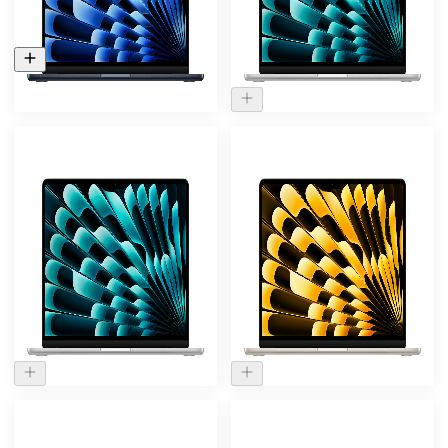
107.300 ₽
147 000
₽
118.000 ₽
-
20
%
-
20
%
Нет в наличии
Нет в наличии
Ноутбук Apple MacBook
Ноутбук Apple MacBook
Air 13.6 (2025) M4 24/512
Air 13.6 (2025) M4 24/512
ГБ Серебристый
ГБ Сияющая звезда
(MC654)
(MC6A4)
147 000
₽
147 000
₽
118.000 ₽
118.000 ₽
-
20
%
-
1
%