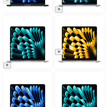
106.800 ₽
-
14
%
Ноутбук Apple MacBook
Ноутбук Apple MacBook
Air 13.6 (2025) M4 16/512
Air 13.6 (2025) M4 16/512
ГБ Сияющая звезда
ГБ Серебристый
107.300 ₽
125 000
₽
107.300 ₽
-
14
%
-
20
%
Ноутбук Apple MacBook
Нет в наличии
Air 13.6 (2025) M4 16/512
Ноутбук Apple MacBook
ГБ Темная ночь
Air 13.6 (2025) M4 24/512
ГБ Небесно-голубой
125 000
₽
(MC6V4)