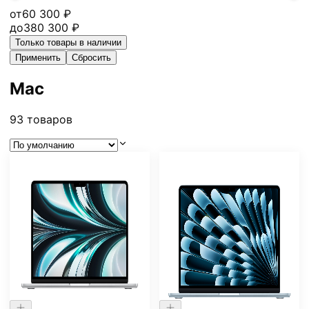
от
60 300
₽
до
380 300
₽
Только товары в наличии
Применить
Сбросить
Mac
93
товаров
-
19
%
-
10
%
Нет в наличии
Нет в наличии
Ноутбук Apple MacBook
Ноутбук Apple MacBook
Air 13" M3 10-core
Air 13.6 (2025) M4 16/256
8/256ГБ Серебристый
ГБ Небесно-голубой
139 990
₽
103 000
₽
113.000 ₽
93.000 ₽