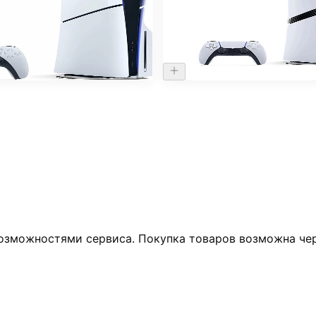
тавка Sony PlayStation 5
Игровая приставка Sony Pl
оводом
pro 2t
82.500 ₽
озможностями сервиса. Покупка товаров возможна чер