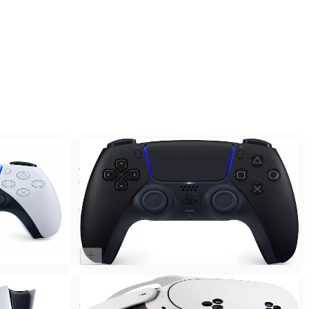
Нет в наличии
DualSense
Беспроводной контроллер DualSense
5 Белый
для Sony PlayStation 5 PS5 Черная
полночь
8.000 ₽
Нет в наличии