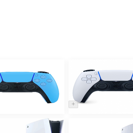
ии
Нет в наличии
й контроллер DualSense
Беспроводной контроллер 
Station 5 PS5 Starlight Blue
для Sony PlayStation 5 PS
8.000 ₽
ии
Нет в наличии