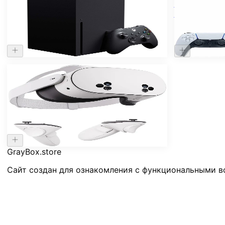
Игровая приставка Microsoft XBox
Игровая прис
Series X
Slim с диск
60.000 ₽
53.000 ₽
Нет в наличии
Шлем виртуальной реальности Oculus
Quest 3s 256Gb
37.000 ₽
GrayBox
.store
Сайт создан для ознакомления с функциональными в