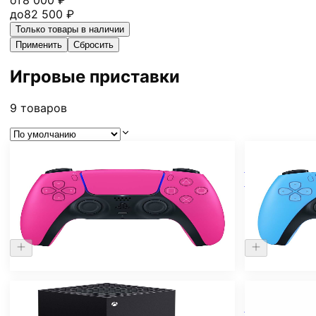
от
8 000
₽
до
82 500
₽
Только товары в наличии
Применить
Сбросить
Игровые приставки
9
товаров
Нет в наличии
Нет в налич
Беспроводной контроллер DualSense
Беспроводно
для Sony PlayStation 5 PS5 Pink
для Sony Play
8.000 ₽
8.000 ₽
Нет в наличии
Нет в налич