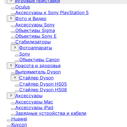
Игровые приставки
Oculus
Аксессуары к Sony PlayStation 5
Фото и Видео
Аксессуары Sony
Объективы Sigma
Объективы Sony E
Стабилизаторы
Фотоаппараты
Sony
Объективы Canon
Красота и здоровье
Выпрямитель Dyson
Стайлер Dyson
Стайлер Dyson HS05
Стайлер Dyson HS08
Аксессуары
Аксессуары Mac
Аксессуары iPad
Зарядные устройства и кабели
Huawei
Kuycon